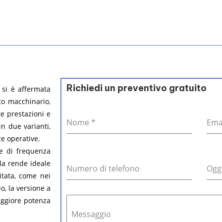
Richiedi un preventivo gratuito
 si è affermata
to macchinario,
te prestazioni e
Nome
*
Ema
in due varianti,
ze operative.
re di frequenza
 la rende ideale
Numero di telefono
Ogg
itata, come nei
io, la versione a
aggiore potenza
Messaggio