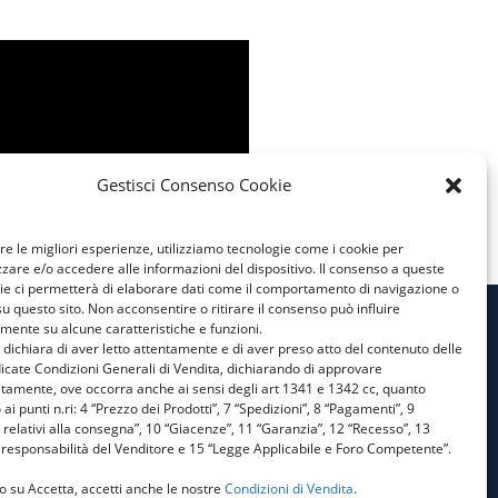
Gestisci Consenso Cookie
ire le migliori esperienze, utilizziamo tecnologie come i cookie per
are e/o accedere alle informazioni del dispositivo. Il consenso a queste
ie ci permetterà di elaborare dati come il comportamento di navigazione o
su questo sito. Non acconsentire o ritirare il consenso può influire
mente su alcune caratteristiche e funzioni.
e dichiara di aver letto attentamente e di aver preso atto del contenuto delle
Privacy Policy
icate Condizioni Generali di Vendita, dichiarando di approvare
atamente, ove occorra anche ai sensi degli art 1341 e 1342 cc, quanto
Cookie Policy
 ai punti n.ri: 4 “Prezzo dei Prodotti”, 7 “Spedizioni”, 8 “Pagamenti”, 9
 relativi alla consegna”, 10 “Giacenze”, 11 “Garanzia”, 12 “Recesso”, 13
Condizioni Generali di
responsabilità del Venditore e 15 “Legge Applicabile e Foro Competente”.
Vendita
o su Accetta, accetti anche le nostre
Condizioni di Vendita
.