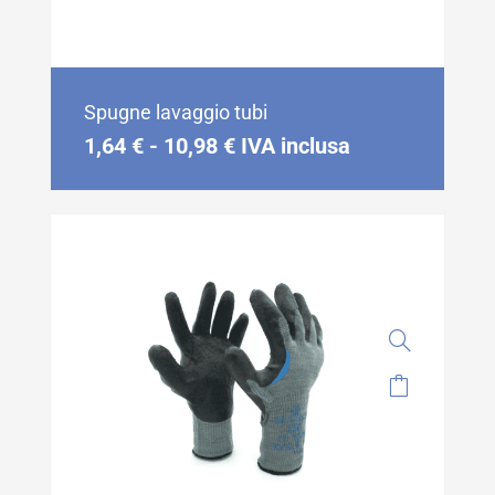
Spugne lavaggio tubi
1,64
€
-
10,98
€
IVA inclusa