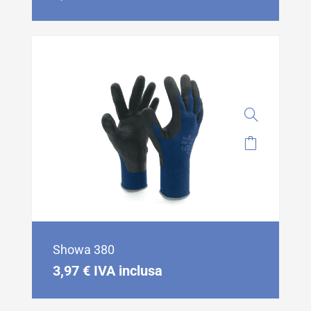
Showa 380
3,97
€
IVA inclusa