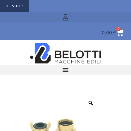
SHOP
0
0,00
€