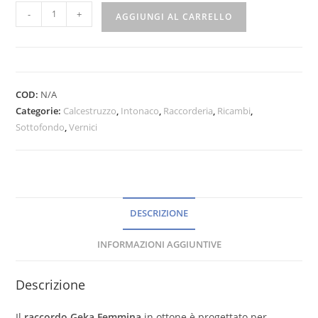
-
+
AGGIUNGI AL CARRELLO
COD:
N/A
Categorie:
Calcestruzzo
,
Intonaco
,
Raccorderia
,
Ricambi
,
Sottofondo
,
Vernici
DESCRIZIONE
INFORMAZIONI AGGIUNTIVE
Descrizione
Il
raccordo Geka Femmina
in ottone è progettato per