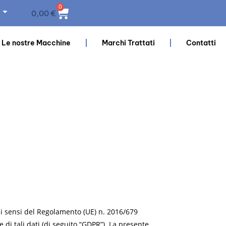
0
0,00
€
Le nostre Macchine
Marchi Trattati
Contatti
 ai sensi del Regolamento (UE) n. 2016/679
 di tali dati (di seguito “GDPR”). La presente