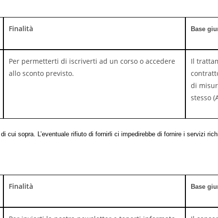
Finalità
Base giu
Per permetterti di iscriverti ad un corso o accedere
Il tratt
allo sconto previsto.
contratt
di misur
stesso (A
i cui sopra. L’eventuale rifiuto di fornirli ci impedirebbe di fornire i servizi rich
Finalità
Base giu