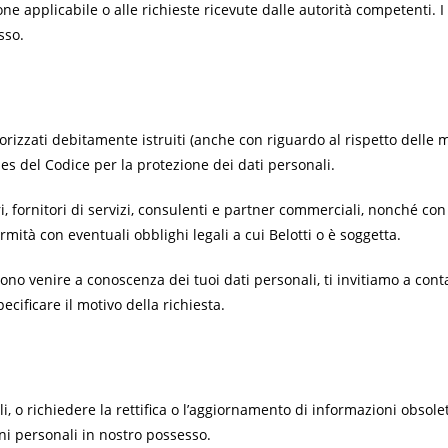
ne applicabile o alle richieste ricevute dalle autorità competenti. I
sso.
izzati debitamente istruiti (anche con riguardo al rispetto delle mi
ies del Codice per la protezione dei dati personali.
i, fornitori di servizi, consulenti e partner commerciali, nonché con
ormità con eventuali obblighi legali a cui
Belotti
o è soggetta.
no venire a conoscenza dei tuoi dati personali, ti invitiamo a contat
cificare il motivo della richiesta.
i, o richiedere la rettifica o l’aggiornamento di informazioni obsol
ni personali in nostro possesso.