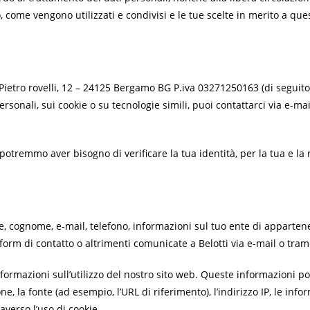
, come vengono utilizzati e condivisi e le tue scelte in merito a ques
 Pietro rovelli, 12 – 24125 Bergamo BG P.iva 03271250163 (di seguito “
rsonali, sui cookie o su tecnologie simili, puoi contattarci via e-mai
potremmo aver bisogno di verificare la tua identità, per la tua e la 
 cognome, e-mail, telefono, informazioni sul tuo ente di appartene
 form di contatto o altrimenti comunicate a
Belotti
via e-mail o tram
formazioni sull’utilizzo del nostro sito web. Queste informazioni po
e, la fonte (ad esempio, l’URL di riferimento), l’indirizzo IP, le inf
averso l’uso di cookie.