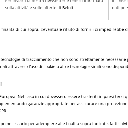
Per inviarti la nostra newsletter e tenerti informato
Il conse
sulla attività e sulle offerte di
Belotti
.
dati per
inalità di cui sopra. L’eventuale rifiuto di fornirli ci impedirebbe di 
e tecnologie di tracciamento che non sono strettamente necessarie 
nali attraverso l’uso di cookie o altre tecnologie simili sono disponi
i
e Europea. Nel caso in cui dovessero essere trasferiti in paesi terzi
lementando garanzie appropriate per assicurare una protezione ad
DPR.
mpo necessario per adempiere alle finalità sopra indicate, fatti salvi