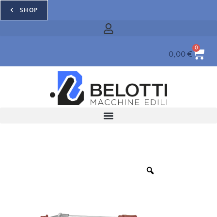
SHOP
0
0,00
€