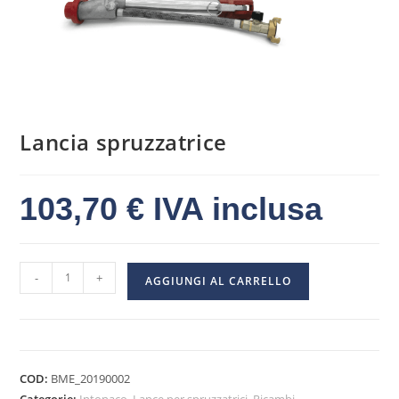
Lancia spruzzatrice
103,70
€
IVA inclusa
-
+
AGGIUNGI AL CARRELLO
COD:
BME_20190002
Categorie:
Intonaco
,
Lance per spruzzatrici
,
Ricambi