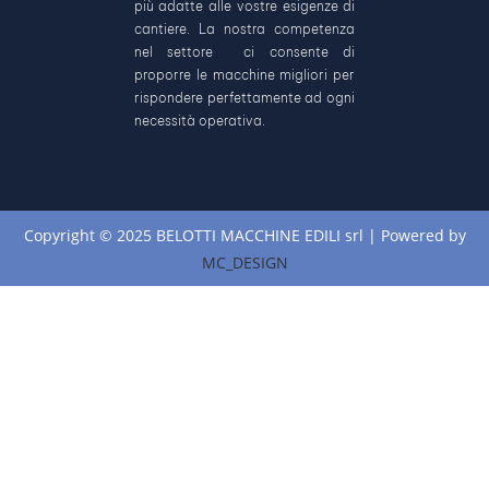
più adatte alle vostre esigenze di
cantiere. La nostra competenza
nel settore ci consente di
proporre le macchine migliori per
rispondere perfettamente ad ogni
necessità operativa.
Copyright © 2025 BELOTTI MACCHINE EDILI srl | Powered by
MC_DESIGN