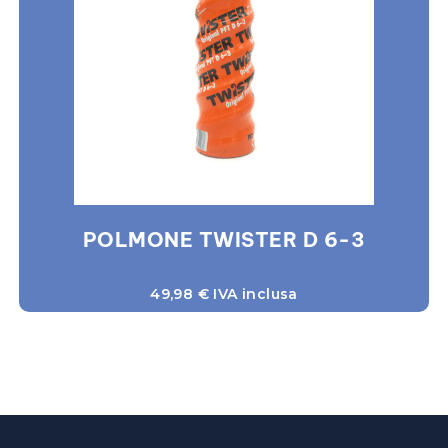
POLMONE TWISTER D 6-3
49,98
€
IVA inclusa