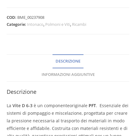
COD:
BME_00237908
Categorie:
Intonaco
,
Polmoni e Viti
,
Ricambi
DESCRIZIONE
INFORMAZIONI AGGIUNTIVE
Descrizione
La
Vite D 6-3
è un componenteoriginale
PFT
. Essenziale dei
sistemi di pompaggio e miscelazione, progettata per creare
la pressione necessaria al trasporto dei materiali in modo
efficiente e affidabile. Costruita con materiali resistenti e di
alta qualità, garantisce prestazioni ottimali per un lungo