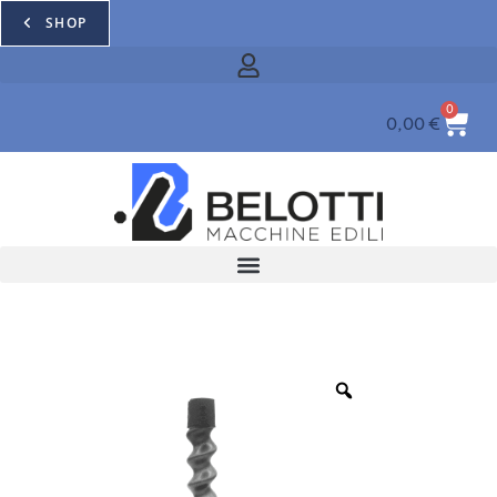
SHOP
0
0,00
€