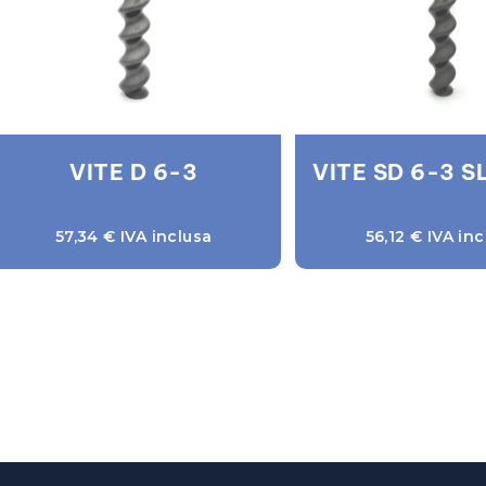
VITE D 6-3
VITE SD 6-3 S
57,34
€
IVA inclusa
56,12
€
IVA inc