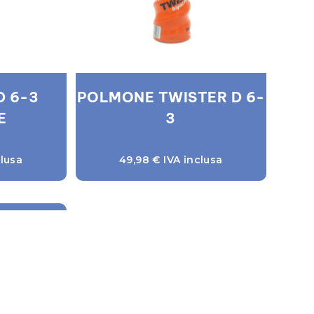
D 6-3
POLMONE TWISTER D 6-
E
3
lusa
49,98
€
IVA inclusa