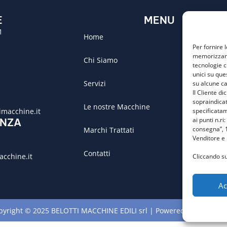
E
MENU
1
Home
Per fornire 
memorizzare 
Chi Siamo
tecnologie c
unici su que
Servizi
su alcune ca
Il Cliente d
sopraindicat
Le nostre Macchine
macchine.it
specificatam
ai punti n.ri
ENZA
consegna”, 1
Marchi Trattati
Venditore e
Contatti
acchine.it
Cliccando su
Ac
pyright © 2025 BELOTTI MACCHINE EDILI srl | Powered by
MC_DES