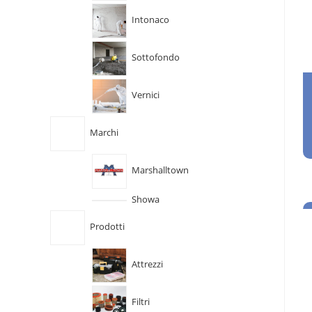
Intonaco
Sottofondo
Vernici
Marchi
Marshalltown
Showa
Prodotti
Attrezzi
Filtri