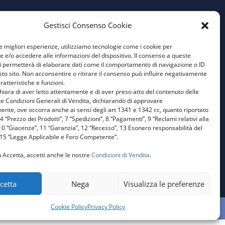
Gestisci Consenso Cookie
Privacy Policy
Cookie Policy
le migliori esperienze, utilizziamo tecnologie come i cookie per
e/o accedere alle informazioni del dispositivo. Il consenso a queste
Condizioni Generali di
i permetterà di elaborare dati come il comportamento di navigazione o ID
Vendita
sto sito. Non acconsentire o ritirare il consenso può influire negativamente
ratteristiche e funzioni.
Aiuti di Stato 1
ichiara di aver letto attentamente e di aver preso atto del contenuto delle
e Condizioni Generali di Vendita, dichiarando di approvare
Aiuti di Stato 2
ente, ove occorra anche ai sensi degli art 1341 e 1342 cc, quanto riportato
: 4 “Prezzo dei Prodotti”, 7 “Spedizioni”, 8 “Pagamenti”, 9 “Reclami relativi alla
0 “Giacenze”, 11 “Garanzia”, 12 “Recesso”, 13 Esonero responsabilità del
 15 “Legge Applicabile e Foro Competente”.
 Accetta, accetti anche le nostre
Condizioni di Vendita
.
cetta
Nega
Visualizza le preferenze
Cookie Policy
Privacy Policy
IGN