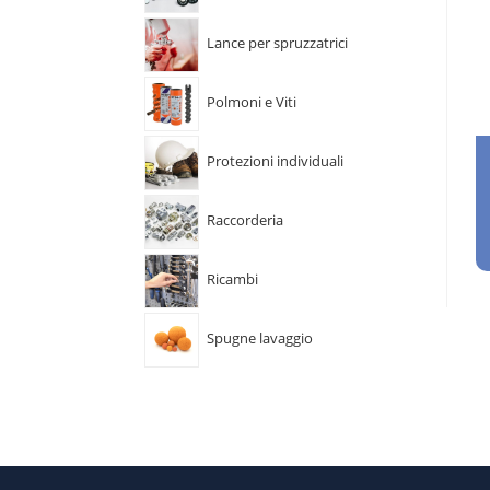
Lance per spruzzatrici
Polmoni e Viti
Protezioni individuali
Raccorderia
Ricambi
Spugne lavaggio