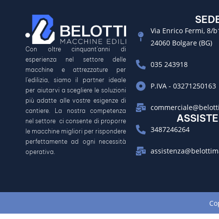
SED
Via Enrico Fermi, 8/b
24060 Bolgare (BG)
Con oltre cinquant’anni di
esperienza nel settore delle
035 243918
macchine e attrezzature per
l’edilizia, siamo il partner ideale
P.IVA - 03271250163
per aiutarvi a scegliere le soluzioni
più adatte alle vostre esigenze di
commerciale@belotti
cantiere. La nostra competenza
ASSIST
nel settore ci consente di proporre
3487246264
le macchine migliori per rispondere
perfettamente ad ogni necessità
assistenza@belottim
operativa.
Co