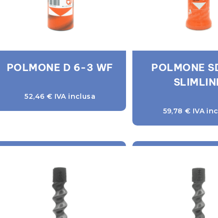
POLMONE D 6-3 WF
POLMONE S
SLIMLIN
52,46
€
IVA inclusa
59,78
€
IVA inc