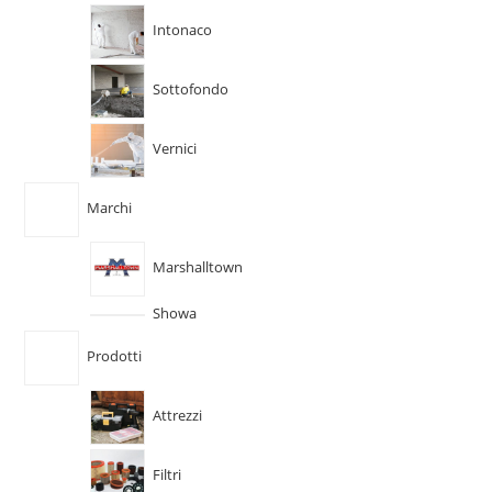
Intonaco
Sottofondo
Vernici
Marchi
Marshalltown
Showa
Prodotti
Attrezzi
Filtri