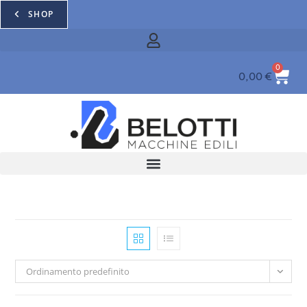
SHOP
0
0,00
€
Ordinamento predefinito