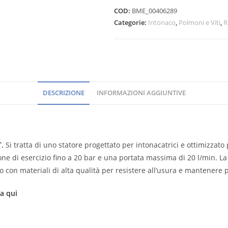
COD:
BME_00406289
Categorie:
Intonaco
,
Polmoni e Viti
,
R
DESCRIZIONE
INFORMAZIONI AGGIUNTIVE
T
.
Si tratta di uno statore progettato per intonacatrici e ottimizzat
ne di esercizio fino a 20 bar e una portata massima di 20 l/min. La 
o con materiali di alta qualità per resistere all’usura e mantenere 
ca qui