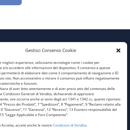
a
Privacy Policy
Gestisci Consenso Cookie
Cookie Policy
le migliori esperienze, utilizziamo tecnologie come i cookie per
e/o accedere alle informazioni del dispositivo. Il consenso a queste
Condizioni Generali di
i permetterà di elaborare dati come il comportamento di navigazione o ID
Vendita
sto sito. Non acconsentire o ritirare il consenso può influire negativamente
ratteristiche e funzioni.
Aiuti di Stato 1
ichiara di aver letto attentamente e di aver preso atto del contenuto delle
e Condizioni Generali di Vendita, dichiarando di approvare
Aiuti di Stato 2
ente, ove occorra anche ai sensi degli art 1341 e 1342 cc, quanto riportato
: 4 “Prezzo dei Prodotti”, 7 “Spedizioni”, 8 “Pagamenti”, 9 “Reclami relativi alla
0 “Giacenze”, 11 “Garanzia”, 12 “Recesso”, 13 Esonero responsabilità del
 15 “Legge Applicabile e Foro Competente”.
 Accetta, accetti anche le nostre
Condizioni di Vendita
.