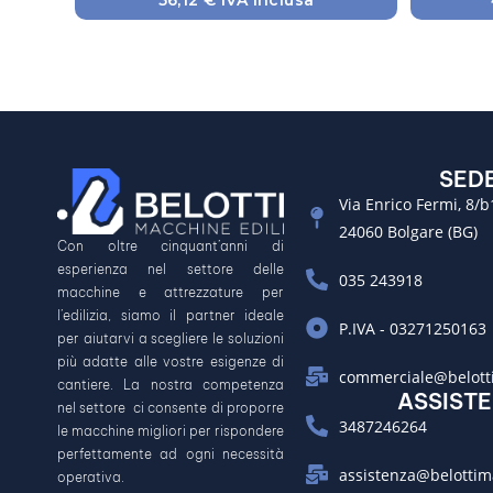
56,12
€
IVA inclusa
SED
Via Enrico Fermi, 8/b
24060 Bolgare (BG)
Con oltre cinquant’anni di
esperienza nel settore delle
035 243918
macchine e attrezzature per
l’edilizia, siamo il partner ideale
P.IVA - 03271250163
per aiutarvi a scegliere le soluzioni
più adatte alle vostre esigenze di
commerciale@belotti
cantiere. La nostra competenza
ASSIST
nel settore ci consente di proporre
3487246264
le macchine migliori per rispondere
perfettamente ad ogni necessità
assistenza@belottim
operativa.