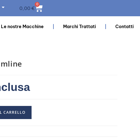
0
0,00
€
Le nostre Macchine
Marchi Trattati
Contatti
imline
nclusa
L CARRELLO