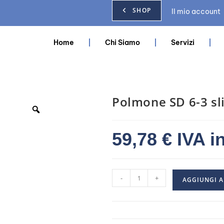
SHOP
Il mio account
Home
Chi Siamo
Servizi
Polmone SD 6-3 sl
59,78
€
IVA i
-
+
AGGIUNGI A