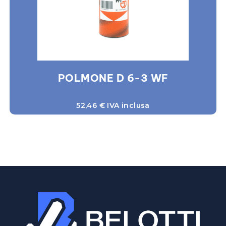
POLMONE D 6-3 WF
52,46
€
IVA inclusa