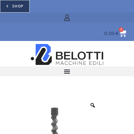
SHOP
0
0,00
€