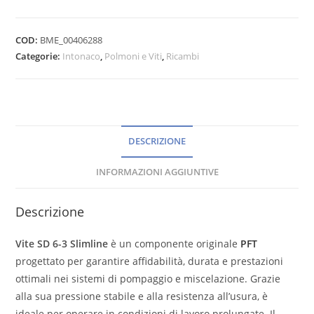
COD:
BME_00406288
Categorie:
Intonaco
,
Polmoni e Viti
,
Ricambi
DESCRIZIONE
INFORMAZIONI AGGIUNTIVE
Descrizione
Vite SD 6-3 Slimline
è un componente originale
PFT
progettato per garantire affidabilità, durata e prestazioni
ottimali nei sistemi di pompaggio e miscelazione. Grazie
alla sua pressione stabile e alla resistenza all’usura, è
ideale per operare in condizioni di lavoro prolungate. Il