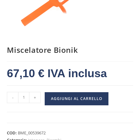
Miscelatore Bionik
67,10
€
IVA inclusa
-
+
AGGIUNGI AL CARRELLO
COD:
BME_00539672
Categorie:
Intonaco
,
Ricambi