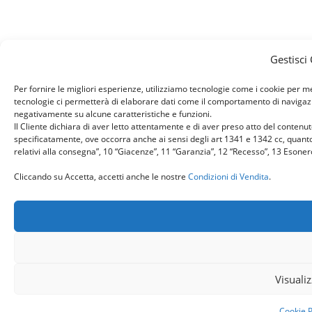
Gestisci
Per fornire le migliori esperienze, utilizziamo tecnologie come i cookie per 
tecnologie ci permetterà di elaborare dati come il comportamento di navigazion
negativamente su alcune caratteristiche e funzioni.
Il Cliente dichiara di aver letto attentamente e di aver preso atto del conten
specificatamente, ove occorra anche ai sensi degli art 1341 e 1342 cc, quanto r
relativi alla consegna”, 10 “Giacenze”, 11 “Garanzia”, 12 “Recesso”, 13 Esone
Cliccando su Accetta, accetti anche le nostre
Condizioni di Vendita
.
Visuali
Cookie P