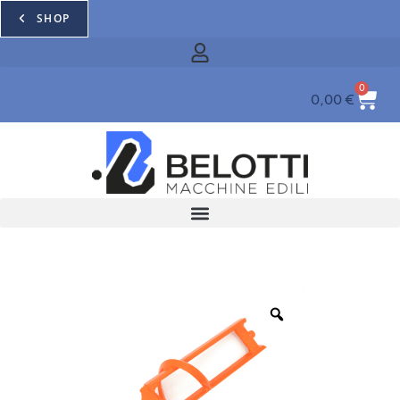
SHOP
0
0,00
€