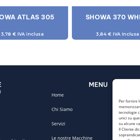
OWA ATLAS 305
SHOWA 370 WH
3,78
€
IVA inclusa
3,84
€
IVA inclusa
E
MENU
1
Home
Per fornire 
memorizzare 
Chi Siamo
tecnologie c
unici su que
Servizi
su alcune ca
Il Cliente d
sopraindicat
Le nostre Macchine