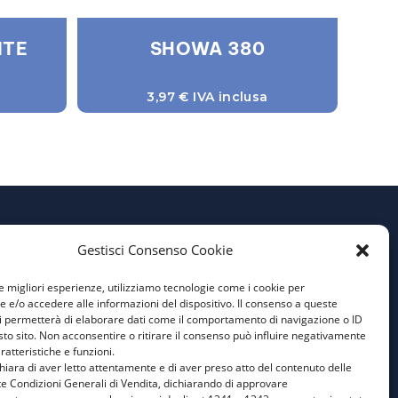
ITE
SHOWA 380
3,97
€
IVA inclusa
Gestisci Consenso Cookie
Privacy Policy
Cookie Policy
le migliori esperienze, utilizziamo tecnologie come i cookie per
e/o accedere alle informazioni del dispositivo. Il consenso a queste
Condizioni Generali di
i permetterà di elaborare dati come il comportamento di navigazione o ID
Vendita
sto sito. Non acconsentire o ritirare il consenso può influire negativamente
ratteristiche e funzioni.
Aiuti di Stato 1
ichiara di aver letto attentamente e di aver preso atto del contenuto delle
e Condizioni Generali di Vendita, dichiarando di approvare
Aiuti di Stato 2