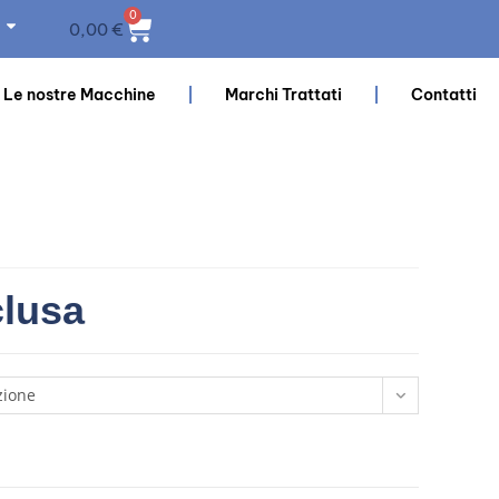
0
0,00
€
Le nostre Macchine
Marchi Trattati
Contatti
clusa
zione