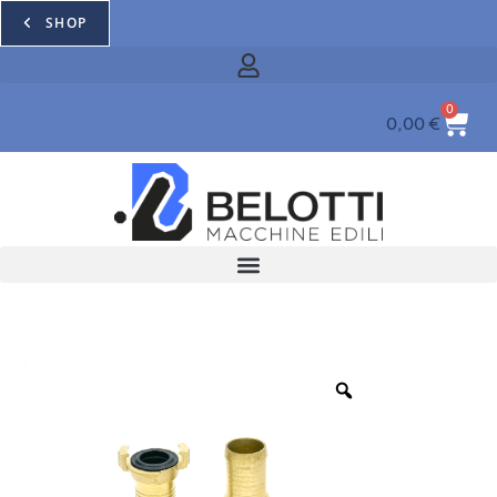
SHOP
0
0,00
€