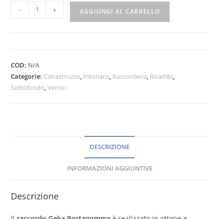
-
+
AGGIUNGI AL CARRELLO
COD:
N/A
Categorie:
Calcestruzzo
,
Intonaco
,
Raccorderia
,
Ricambi
,
Sottofondo
,
Vernici
DESCRIZIONE
INFORMAZIONI AGGIUNTIVE
Descrizione
Il
raccordo Geka Portagomma
è realizzato in ottone e