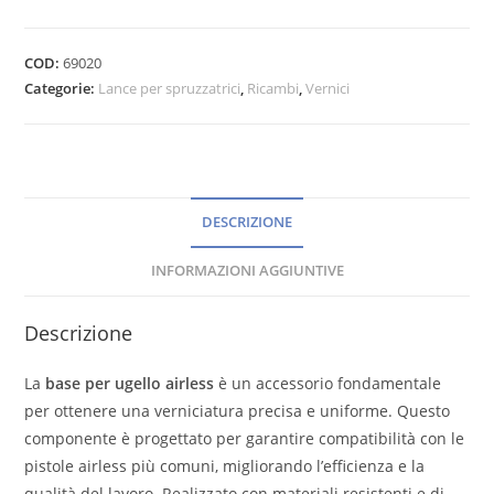
COD:
69020
Categorie:
Lance per spruzzatrici
,
Ricambi
,
Vernici
DESCRIZIONE
INFORMAZIONI AGGIUNTIVE
Descrizione
La
base per ugello airless
è un accessorio fondamentale
per ottenere una verniciatura precisa e uniforme. Questo
componente è progettato per garantire compatibilità con le
pistole airless più comuni, migliorando l’efficienza e la
qualità del lavoro. Realizzato con materiali resistenti e di