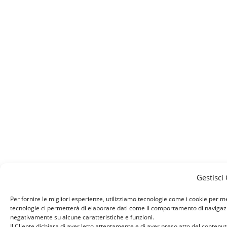
Gestisci
Per fornire le migliori esperienze, utilizziamo tecnologie come i cookie per 
tecnologie ci permetterà di elaborare dati come il comportamento di navigazion
negativamente su alcune caratteristiche e funzioni.
Il Cliente dichiara di aver letto attentamente e di aver preso atto del conten