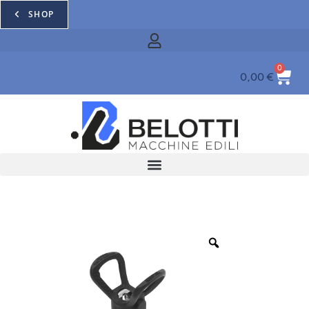
SHOP
0
0,00
€