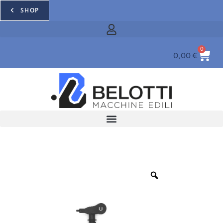
SHOP
0
0,00
€