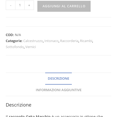
-
+
AGGIUNGI AL CARRELLO
COD:
N/A
Categorie:
Calcestruzzo
,
Intonaco
,
Raccorderia
,
Ricambi
,
Sottofondo
,
Vernici
DESCRIZIONE
INFORMAZIONI AGGIUNTIVE
Descrizione
Il
raccordo Geka Maschio
è un accessorio in ottone che