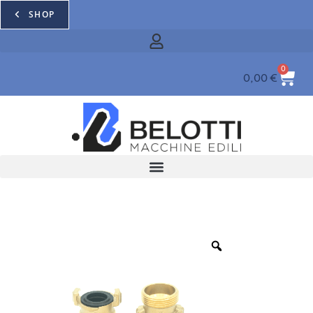
SHOP
0
0,00
€