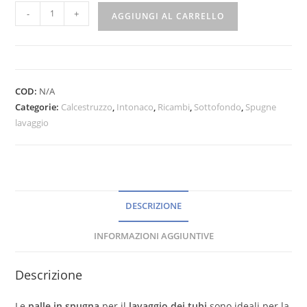
-
+
AGGIUNGI AL CARRELLO
COD:
N/A
Categorie:
Calcestruzzo
,
Intonaco
,
Ricambi
,
Sottofondo
,
Spugne
lavaggio
DESCRIZIONE
INFORMAZIONI AGGIUNTIVE
Descrizione
Le
palle in spugna
per il
lavaggio dei tubi
sono ideali per la