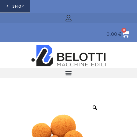
SHOP
0
0,00
€