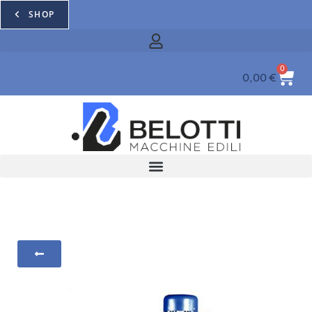
SHOP
0
0,00
€