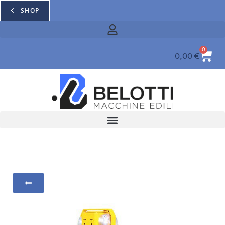
SHOP
0
0,00
€