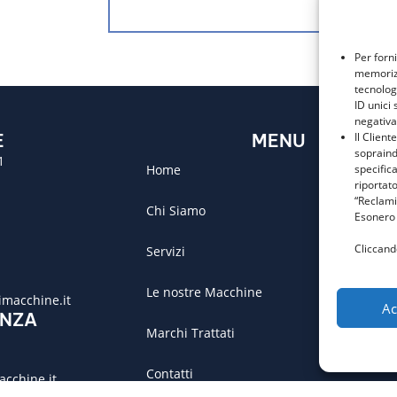
Per forn
memorizz
tecnolog
ID unici 
negativa
Il Client
E
MENU
sopraind
1
specific
Home
riportato
“Reclami
Chi Siamo
Esonero 
Cliccand
Servizi
Le nostre Macchine
macchine.it
Ac
ENZA
Marchi Trattati
Contatti
acchine.it