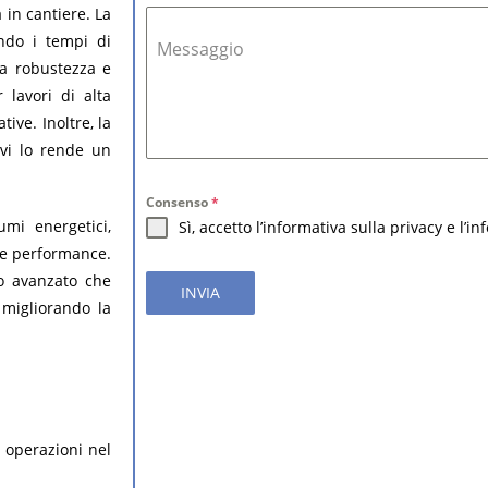
 in cantiere. La
ndo i tempi di
Messaggio
a robustezza e
lavori di alta
ive. Inoltre, la
ivi lo rende un
Consenso
*
mi energetici,
Sì, accetto l’informativa sulla privacy e l’i
e performance.
lo avanzato che
INVIA
 migliorando la
 operazioni nel