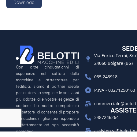
Download
SED
Via Enrico Fermi, 8/b
24060 Bolgare (BG)
Con oltre cinquant’anni di
esperienza nel settore delle
035 243918
macchine e attrezzature per
l’edilizia, siamo il partner ideale
P.IVA - 03271250163
per aiutarvi a scegliere le soluzioni
più adatte alle vostre esigenze di
commerciale@belotti
cantiere. La nostra competenza
ASSIST
nel settore ci consente di proporre
3487246264
le macchine migliori per rispondere
perfettamente ad ogni necessità
assistenza@belottim
operativa.