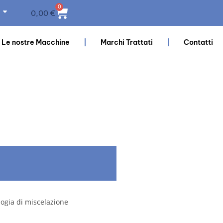
0
0,00
€
Le nostre Macchine
Marchi Trattati
Contatti
logia di miscelazione