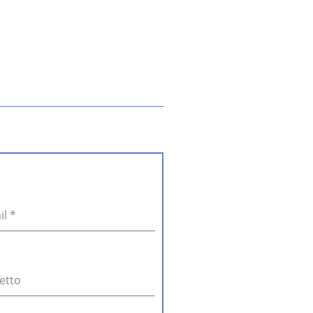
il
*
etto