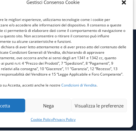
Gestisci Consenso Cookie
ire le migliori esperienze, utilizziamo tecnologie come i cookie per
are e/o accedere alle informazioni del dispositivo. Il consenso a queste
ie ci permetterà di elaborare dati come il comportamento di navigazione o
su questo sito. Non acconsentire o ritirare il consenso può influire
mente su alcune caratteristiche e funzioni.
e dichiara di aver letto attentamente e di aver preso atto del contenuto delle
Privacy Policy
icate Condizioni Generali di Vendita, dichiarando di approvare
atamente, ove occorra anche ai sensi degli art 1341 e 1342 cc, quanto
Cookie Policy
 ai punti n.ri: 4 “Prezzo dei Prodotti”, 7 “Spedizioni”, 8 “Pagamenti”, 9
 relativi alla consegna”, 10 “Giacenze”, 11 “Garanzia”, 12 “Recesso”, 13
Condizioni Generali di
responsabilità del Venditore e 15 “Legge Applicabile e Foro Competente”.
Vendita
o su Accetta, accetti anche le nostre
Condizioni di Vendita
.
Aiuti di Stato 1
Aiuti di Stato 2
cetta
Nega
Visualizza le preferenze
Cookie Policy
Privacy Policy