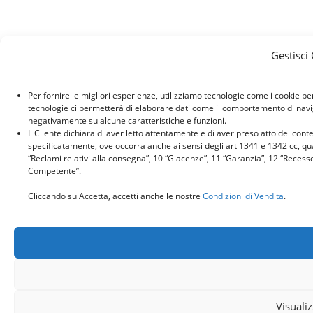
Gestisci
Per fornire le migliori esperienze, utilizziamo tecnologie come i cookie p
tecnologie ci permetterà di elaborare dati come il comportamento di naviga
negativamente su alcune caratteristiche e funzioni.
Il Cliente dichiara di aver letto attentamente e di aver preso atto del con
specificatamente, ove occorra anche ai sensi degli art 1341 e 1342 cc, quant
“Reclami relativi alla consegna”, 10 “Giacenze”, 11 “Garanzia”, 12 “Recess
Competente”.
Cliccando su Accetta, accetti anche le nostre
Condizioni di Vendita
.
Visuali