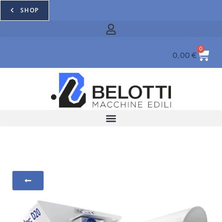
SHOP
0
0,00
€