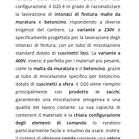
configurazione, il D20 è in grado di razionalizzare
la lavorazione di
intonaci di finitura
,
malte da
muratura
e
betoncino
, rispondendo a diverse
esigenze del cantiere. La
variante a 230V
è
specificamente progettata per la lavorazione degli
intonaci di finitura, con un tubo di miscelazione
standard dotato di
cuscinetti lisci
. La
variante a
400V
, invece, è perfetta per i materiali più pesanti,
come la
malta da muratura
e il
betoncino
, grazie
al tubo di miscelazione specifico per betoncino,
dotato di
cuscinetti a sfera
. Il D20 viene riempito
principalmente con
prodotto in sacchi
,
garantendo una miscelazione omogenea e una
qualità del lavoro costante. La sua capacità di
contenere il materiale e la
chiara configurazione
degli elementi di comando
lo rendono
particolarmente facile e intuitivo da usare. Inoltre,
il sistema di
chiusura rapida
consente una
veloce