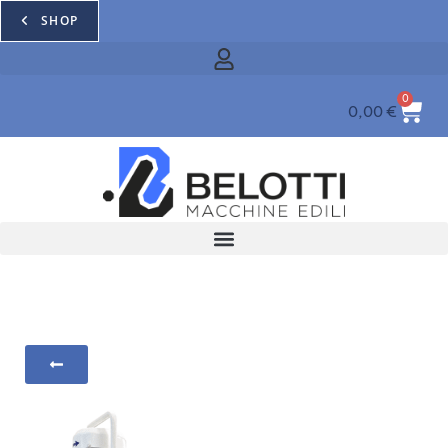
SHOP
0
0,00
€