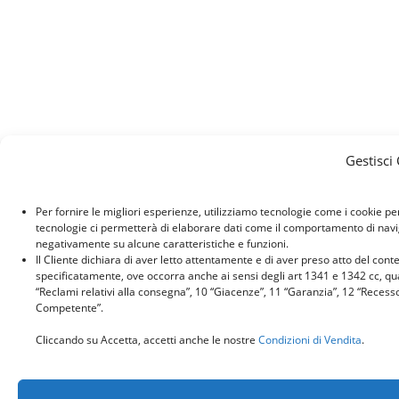
Gestisci
Per fornire le migliori esperienze, utilizziamo tecnologie come i cookie p
tecnologie ci permetterà di elaborare dati come il comportamento di naviga
negativamente su alcune caratteristiche e funzioni.
Il Cliente dichiara di aver letto attentamente e di aver preso atto del con
specificatamente, ove occorra anche ai sensi degli art 1341 e 1342 cc, quant
“Reclami relativi alla consegna”, 10 “Giacenze”, 11 “Garanzia”, 12 “Recess
Competente”.
Cliccando su Accetta, accetti anche le nostre
Condizioni di Vendita
.