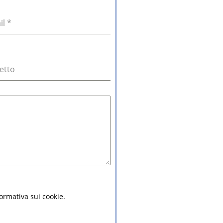
il
*
etto
nformativa sui cookie.