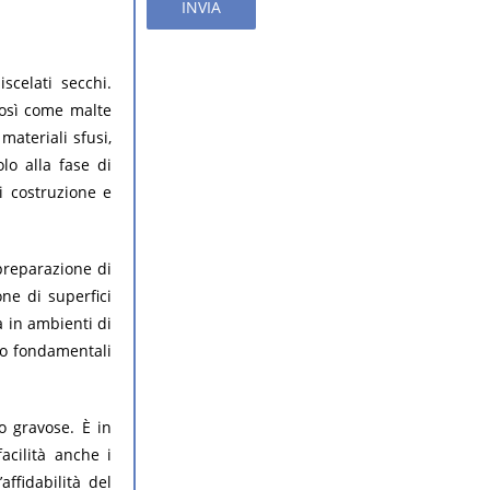
INVIA
celati secchi.
così come malte
materiali sfusi,
olo alla fase di
i costruzione e
 preparazione di
ne di superfici
 in ambienti di
ono fondamentali
o gravose. È in
acilità anche i
affidabilità del