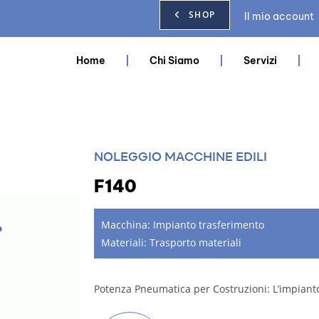
SHOP
Il mio account
Home
Chi Siamo
Servizi
NOLEGGIO MACCHINE EDILI
F140
Macchina:
Impianto trasferimento
Materiali:
Trasporto materiali
Potenza Pneumatica per Costruzioni: L’impiant