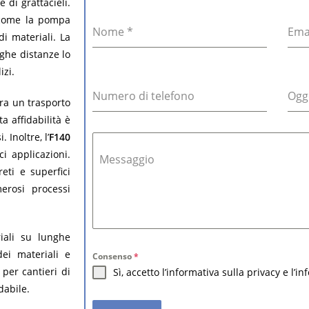
 di grattacieli.
 come la pompa
Nome
*
Ema
i materiali. La
nghe distanze lo
izi.
Numero di telefono
Ogg
ra un trasporto
a affidabilità è
 Inoltre, l’
F140
i applicazioni.
Messaggio
eti e superfici
erosi processi
iali su lunghe
ei materiali e
Consenso
*
per cantieri di
Sì, accetto l’informativa sulla privacy e l’i
dabile.