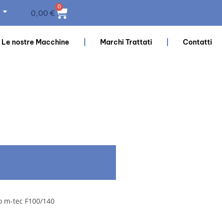
0
0,00
€
Le nostre Macchine
Marchi Trattati
Contatti
o m-tec F100/140