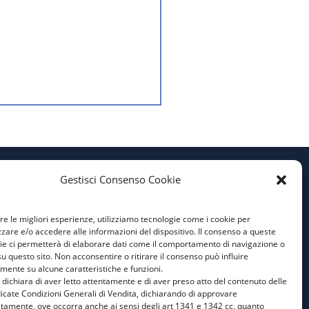
Gestisci Consenso Cookie
Privacy Policy
ire le migliori esperienze, utilizziamo tecnologie come i cookie per
Cookie Policy
are e/o accedere alle informazioni del dispositivo. Il consenso a queste
ie ci permetterà di elaborare dati come il comportamento di navigazione o
Condizioni Generali di
su questo sito. Non acconsentire o ritirare il consenso può influire
Vendita
mente su alcune caratteristiche e funzioni.
e dichiara di aver letto attentamente e di aver preso atto del contenuto delle
Aiuti di Stato 1
icate Condizioni Generali di Vendita, dichiarando di approvare
atamente, ove occorra anche ai sensi degli art 1341 e 1342 cc, quanto