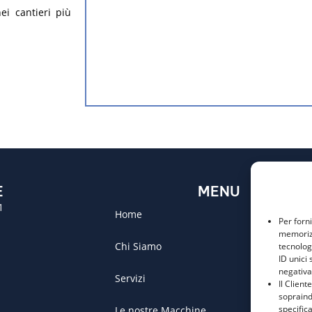
ei cantieri più
E
MENU
1
Home
Per forn
memorizz
Chi Siamo
tecnolog
ID unici 
negativa
Servizi
Il Client
sopraind
specific
Le nostre Macchine