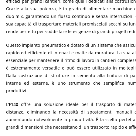
efficaci per grandi cantieri, come quelli dedicati alla costruzione
Grazie alla sua potenza, è in grado di alimentare macchine
duo-mix, garantendo un flusso continuo e senza interruzioni d
sua capacità di trasportare materiali premiscelati secchi su lu
rende perfetto per soddisfare le esigenze di grandi progetti edil
Questo impianto pneumatico è dotato di un sistema che assicu
rapido ed efficiente di intonaci e malte da muratura. La sua alt
essenziale per mantenere il ritmo di lavoro in cantieri complessi.
è estremamente versatile e può essere utilizzato in molteplic
Dalla costruzione di strutture in cemento alla finitura di par
interne ed esterne, è uno strumento che semplifica num
produttivi.
L’
F140
offre una soluzione ideale per il trasporto di mater
distanze, eliminando la necessità di spostamenti manuali d
aumentando notevolmente la produttività. È la scelta perfetta 
grandi dimensioni che necessitano di un trasporto rapido e affi