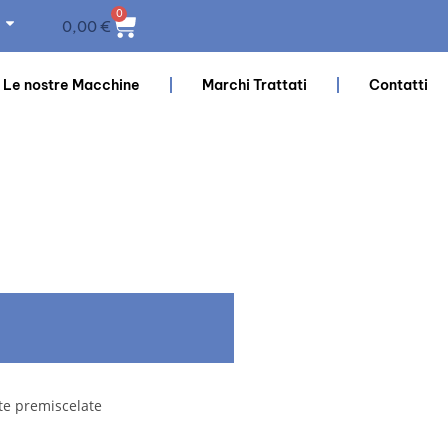
0
0,00
€
Le nostre Macchine
Marchi Trattati
Contatti
lte premiscelate