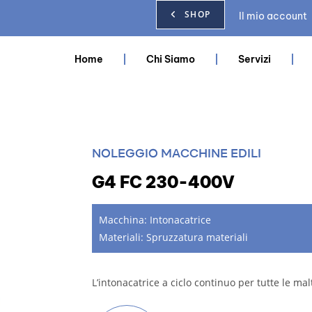
SHOP
Il mio account
Home
Chi Siamo
Servizi
NOLEGGIO MACCHINE EDILI
G4 FC 230-400V
Macchina:
Intonacatrice
Materiali:
Spruzzatura materiali
L’intonacatrice a ciclo continuo per tutte le ma