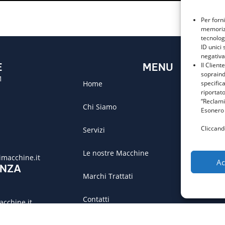
Per forn
memorizz
tecnolog
ID unici 
negativa
Il Client
E
MENU
sopraind
1
specific
Home
riportato
“Reclami
Chi Siamo
Esonero 
Cliccand
Servizi
Le nostre Macchine
macchine.it
Ac
ENZA
Marchi Trattati
Contatti
acchine.it