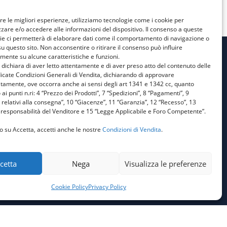
ire le migliori esperienze, utilizziamo tecnologie come i cookie per
are e/o accedere alle informazioni del dispositivo. Il consenso a queste
ie ci permetterà di elaborare dati come il comportamento di navigazione o
su questo sito. Non acconsentire o ritirare il consenso può influire
mente su alcune caratteristiche e funzioni.
e dichiara di aver letto attentamente e di aver preso atto del contenuto delle
Privacy Policy
icate Condizioni Generali di Vendita, dichiarando di approvare
atamente, ove occorra anche ai sensi degli art 1341 e 1342 cc, quanto
Cookie Policy
 ai punti n.ri: 4 “Prezzo dei Prodotti”, 7 “Spedizioni”, 8 “Pagamenti”, 9
 relativi alla consegna”, 10 “Giacenze”, 11 “Garanzia”, 12 “Recesso”, 13
Condizioni Generali di
responsabilità del Venditore e 15 “Legge Applicabile e Foro Competente”.
Vendita
o su Accetta, accetti anche le nostre
Condizioni di Vendita
.
Aiuti di Stato 1
Aiuti di Stato 2
cetta
Nega
Visualizza le preferenze
Cookie Policy
Privacy Policy