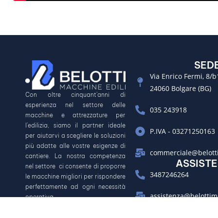
SED
Via Enrico Fermi, 8/b
24060 Bolgare (BG)
Con oltre cinquant’anni di
esperienza nel settore delle
035 243918
macchine e attrezzature per
l’edilizia, siamo il partner ideale
P.IVA - 03271250163
per aiutarvi a scegliere le soluzioni
più adatte alle vostre esigenze di
commerciale@belotti
cantiere. La nostra competenza
ASSIST
nel settore ci consente di proporre
3487246264
le macchine migliori per rispondere
perfettamente ad ogni necessità
assistenza@belottim
operativa.