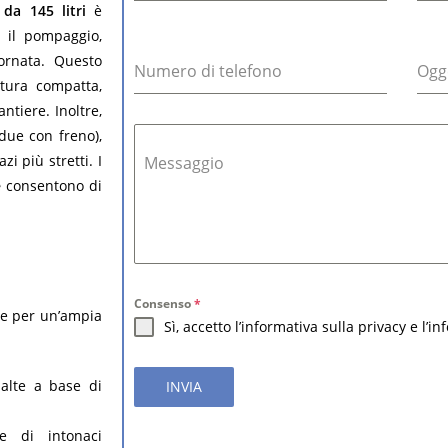
 da 145 litri
è
r il pompaggio,
ornata. Questo
Numero di telefono
Ogg
tura compatta,
antiere. Inoltre,
due con freno),
i più stretti. I
Messaggio
e
consentono di
Consenso
*
le per un’ampia
Sì, accetto l’informativa sulla privacy e l’i
malte a base di
INVIA
ne di intonaci