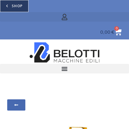
SHOP
0
0,00
€