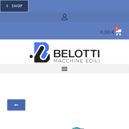
SHOP
0
0,00
€