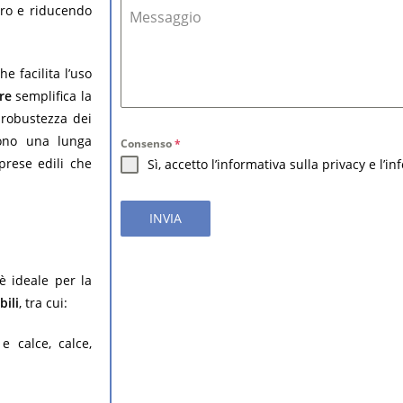
voro e riducendo
Messaggio
che facilita l’uso
re
semplifica la
 robustezza dei
cono una lunga
Consenso
*
prese edili che
Sì, accetto l’informativa sulla privacy e l’i
INVIA
è ideale per la
ili
, tra cui:
e calce, calce,