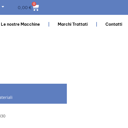
0
0,00
€
Le nostre Macchine
Marchi Trattati
Contatti
teriali
330