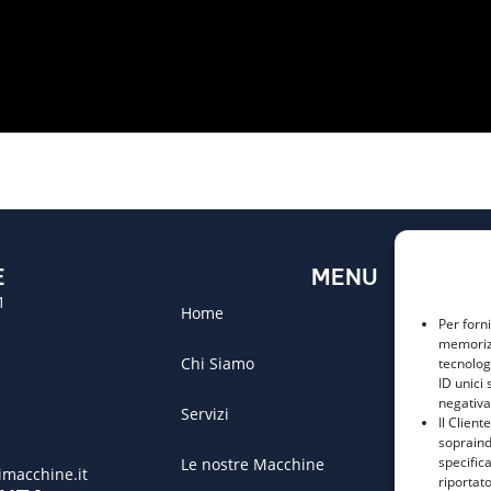
E
MENU
1
Home
Per forn
memorizz
Chi Siamo
tecnolog
ID unici 
negativa
Servizi
Il Client
sopraind
specific
Le nostre Macchine
macchine.it
riportato