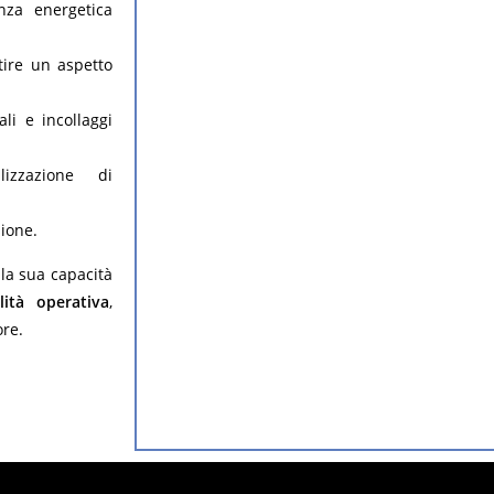
enza energetica
tire un aspetto
ali e incollaggi
izzazione di
sione.
 la sua capacità
lità operativa
,
ore.