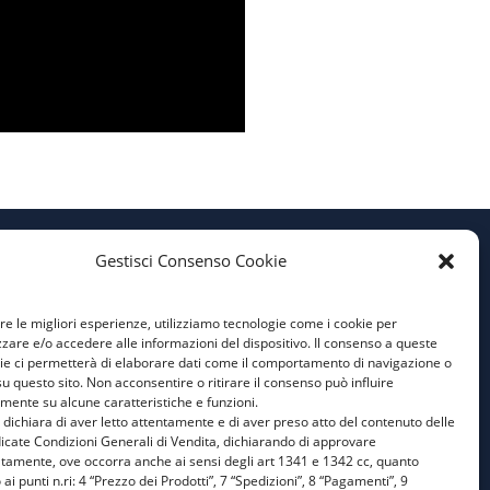
Gestisci Consenso Cookie
Privacy Policy
ire le migliori esperienze, utilizziamo tecnologie come i cookie per
Cookie Policy
are e/o accedere alle informazioni del dispositivo. Il consenso a queste
ie ci permetterà di elaborare dati come il comportamento di navigazione o
Condizioni Generali di
su questo sito. Non acconsentire o ritirare il consenso può influire
Vendita
mente su alcune caratteristiche e funzioni.
e dichiara di aver letto attentamente e di aver preso atto del contenuto delle
Aiuti di Stato 1
icate Condizioni Generali di Vendita, dichiarando di approvare
atamente, ove occorra anche ai sensi degli art 1341 e 1342 cc, quanto
Aiuti di Stato 2
 ai punti n.ri: 4 “Prezzo dei Prodotti”, 7 “Spedizioni”, 8 “Pagamenti”, 9