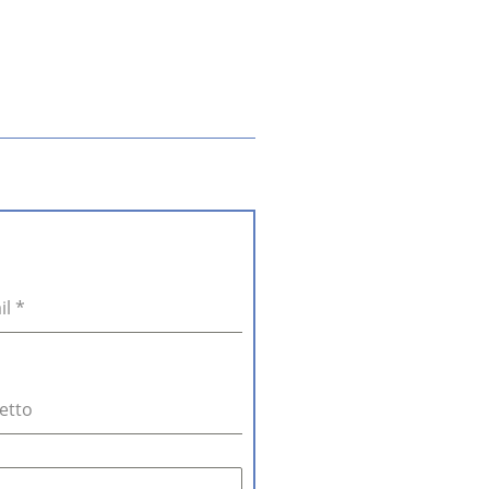
il
*
etto