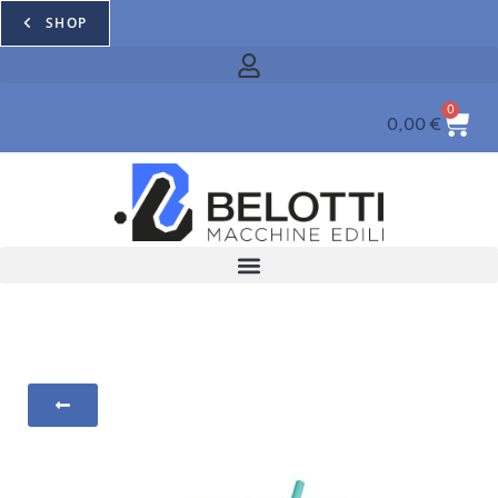
SHOP
0
0,00
€