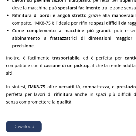
Lavori su pavimentazioni multipiano
: perfetta per
superfic
dove la macchina può
spostarsi facilmente
tra le zone senza 
Rifinitura di bordi e angoli stretti
: grazie alla
manovrabil
compatto, l’MK8-75 è l’ideale per rifinire
spazi difficili da ra
Come complemento a macchine più grandi
: può esser
abbinamento
a
frattazzatrici di dimensioni maggiori
p
precisione
.
Inoltre, è facilmente
trasportabile
, ed è perfetta per
canti
compatibile con il
cassone di un pick-up
, il che la rende adatt
siti
.
In sintesi, l’
MK8-75
offre
versatilità
,
compattezza
, e
prestazio
perfetta per lavori di
rifinitura
anche in spazi più difficili 
senza compromettere la
qualità
.
Download