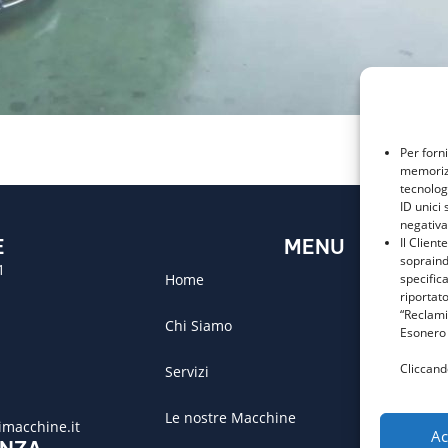
Per forn
memorizz
tecnolog
ID unici 
negativa
E
MENU
Il Client
sopraind
1
Home
specific
riportato
“Reclami
Chi Siamo
Esonero 
Cliccand
Servizi
Le nostre Macchine
macchine.it
Ac