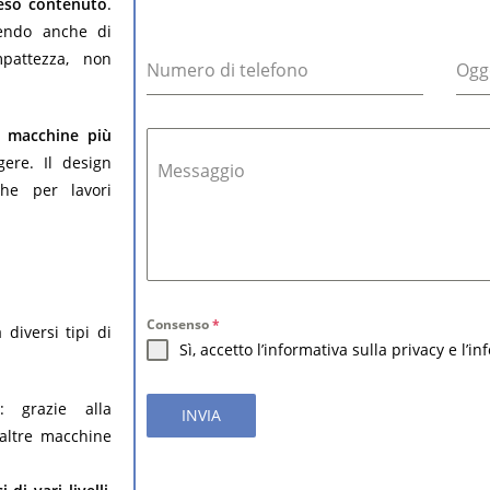
eso contenuto
.
endo anche di
pattezza, non
Numero di telefono
Ogg
 macchine più
gere. Il design
Messaggio
e per lavori
Consenso
*
diversi tipi di
Sì, accetto l’informativa sulla privacy e l’i
: grazie alla
INVIA
 altre macchine