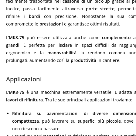
facilmente trasportata nel
cassone di un pick-up
grazie al
p
Inoltre, passa facilmente attraverso
porte strette
, permett
rifinire i
bordi
con precisione. Nonostante la sua com
compromette le
prestazioni
e garantisce ottimi risultati.
L’
MK8-75
può essere utilizzata anche come
complemento a
grandi
. È perfetta per
lisciare
in spazi difficili da raggiun
ergonomico e la
manovrabilità
la rendono comoda anch
prolungati, aumentando così la
produttività
in cantiere.
Applicazioni
L’
MK8-75
è una macchina estremamente versatile. È adatta a 
lavori di rifinitura
. Tra le sue principali applicazioni troviamo:
Rifinitura su pavimentazioni di diverse dimensioni
compattezza
, può lavorare su
superfici più piccole
, dove
non riescono a passare.