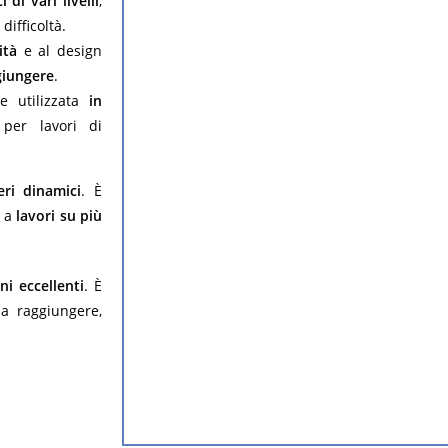
i di vari livelli
,
difficoltà.
ità
e al design
ggiungere
.
e utilizzata
in
er lavori di
eri dinamici
. È
a a
lavori su più
ni eccellenti
. È
da raggiungere,