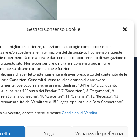
Gestisci Consenso Cookie
ire le migliori esperienze, utilizziamo tecnologie come i cookie per
are e/o accedere alle informazioni del dispositivo. Il consenso a queste
ie ci permetterà di elaborare dati come il comportamento di navigazione o
su questo sito. Non acconsentire o ritirare il consenso può influire
mente su alcune caratteristiche e funzioni.
e dichiara di aver letto attentamente e di aver preso atto del contenuto delle
Privacy Policy
icate Condizioni Generali di Vendita, dichiarando di approvare
atamente, ove occorra anche ai sensi degli art 1341 e 1342 cc, quanto
Cookie Policy
 ai punti n.ri: 4 “Prezzo dei Prodotti”, 7 “Spedizioni”, 8 “Pagamenti”, 9
 relativi alla consegna”, 10 “Giacenze”, 11 “Garanzia”, 12 “Recesso”, 13
Condizioni Generali di
responsabilità del Venditore e 15 “Legge Applicabile e Foro Competente”.
Vendita
o su Accetta, accetti anche le nostre
Condizioni di Vendita
.
Aiuti di Stato 1
Aiuti di Stato 2
cetta
Nega
Visualizza le preferenze