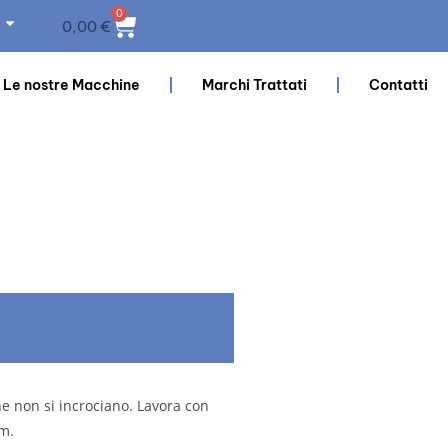
0
0,00
€
Le nostre Macchine
Marchi Trattati
Contatti
he non si incrociano. Lavora con
mm.