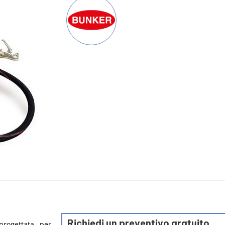
Richiedi un preventivo gratuito
rogettata per