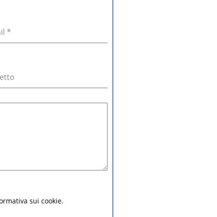
il
*
etto
nformativa sui cookie.