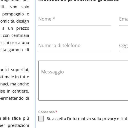
ili. Non solo
l pompaggio e
Nome
*
Ema
nomicità, design
ta a un prezzo
, con centinaia
er chi cerca una
Numero di telefono
Ogg
vasta gamma di
nici superflui,
Messaggio
ttimale in tutte
onaci, ma anche
ise in cantiere.
 permettendo di
Consenso
*
 alle sfide più
Sì, accetto l’informativa sulla privacy e l’i
er prestazioni