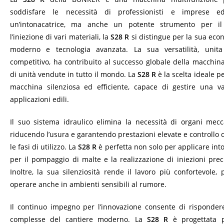
soddisfare le necessità di professionisti e imprese ed
un’intonacatrice, ma anche un potente strumento per i
l’iniezione di vari materiali, la
S28 R
si distingue per la sua eco
moderno e tecnologia avanzata. La sua versatilità, uni
competitivo, ha contribuito al successo globale della macchina
di unità vendute in tutto il mondo. La
S28 R
è la scelta ideale p
macchina silenziosa ed efficiente, capace di gestire una 
applicazioni edili.
Il suo sistema idraulico elimina la necessità di organi mecca
riducendo l’usura e garantendo prestazioni elevate e controllo o
le fasi di utilizzo. La
S28 R
è perfetta non solo per applicare int
per il pompaggio di malte e la realizzazione di iniezioni prec
Inoltre, la sua silenziosità rende il lavoro più confortevole,
operare anche in ambienti sensibili al rumore.
Il continuo impegno per l’innovazione consente di rispondere
complesse del cantiere moderno. La
S28 R
è progettata p