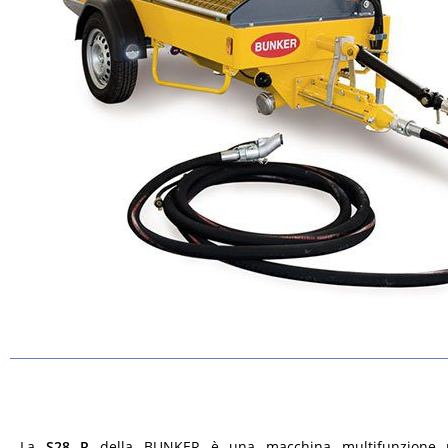
La
S28 R
della BUNKER è una macchina multifunzione p