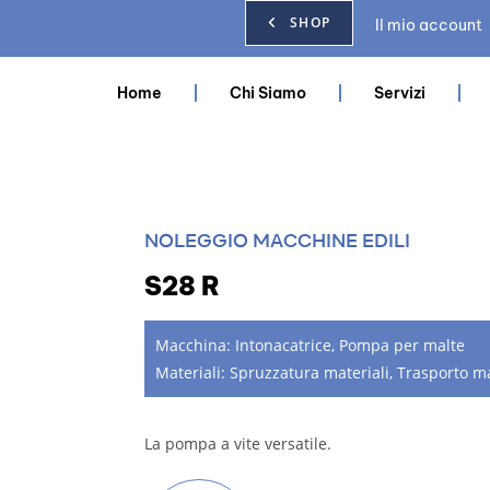
SHOP
Il mio account
Home
Chi Siamo
Servizi
NOLEGGIO MACCHINE EDILI
S28 R
Macchina:
Intonacatrice
,
Pompa per malte
Materiali:
Spruzzatura materiali
,
Trasporto ma
La pompa a vite versatile.