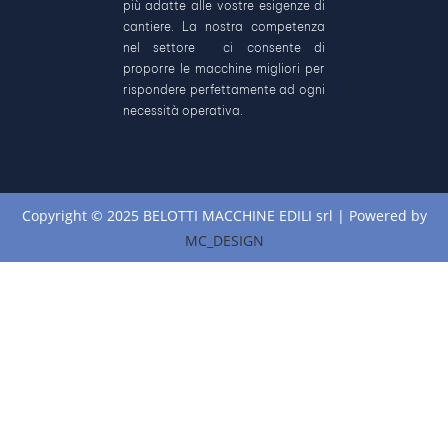
più adatte alle vostre esigenze di
cantiere. La nostra competenza
nel settore ci consente di
proporre le macchine migliori per
rispondere perfettamente ad ogni
necessità operativa.
Copyright © 2025 BELOTTI MACCHINE EDILI srl | Powered by
MC_DESIGN