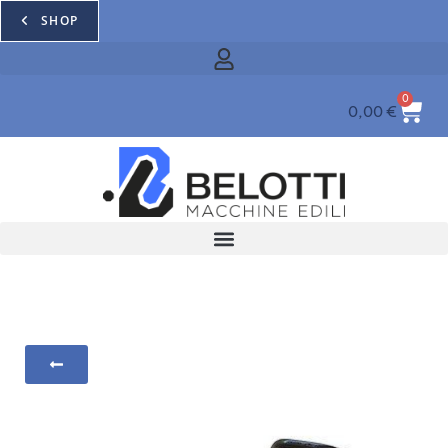
SHOP
0
0,00
€