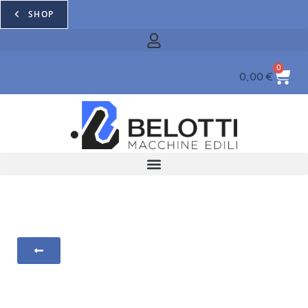
SHOP
0
0,00
€