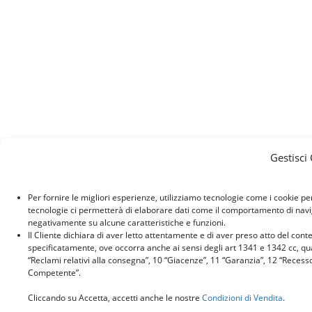
Gestisci
Per fornire le migliori esperienze, utilizziamo tecnologie come i cookie p
tecnologie ci permetterà di elaborare dati come il comportamento di naviga
negativamente su alcune caratteristiche e funzioni.
Il Cliente dichiara di aver letto attentamente e di aver preso atto del con
specificatamente, ove occorra anche ai sensi degli art 1341 e 1342 cc, quant
“Reclami relativi alla consegna”, 10 “Giacenze”, 11 “Garanzia”, 12 “Recess
Competente”.
Cliccando su Accetta, accetti anche le nostre
Condizioni di Vendita
.