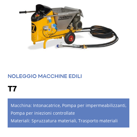
NOLEGGIO MACCHINE EDILI
T7
Macchina:
Intonacatrice
,
Pompa per impermeabilizzanti
,
Pompa per iniezioni controllate
Materiali:
Spruzzatura materiali
,
Trasporto materiali