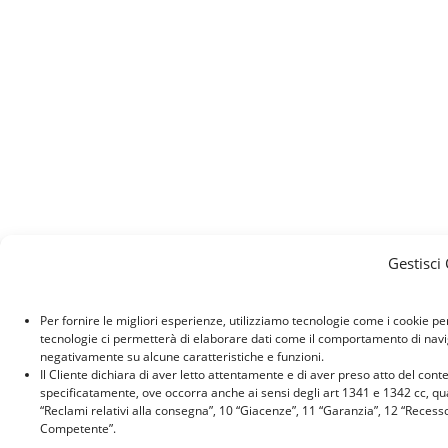
Gestisci
Per fornire le migliori esperienze, utilizziamo tecnologie come i cookie p
tecnologie ci permetterà di elaborare dati come il comportamento di naviga
negativamente su alcune caratteristiche e funzioni.
Il Cliente dichiara di aver letto attentamente e di aver preso atto del con
specificatamente, ove occorra anche ai sensi degli art 1341 e 1342 cc, quant
“Reclami relativi alla consegna”, 10 “Giacenze”, 11 “Garanzia”, 12 “Recess
Competente”.