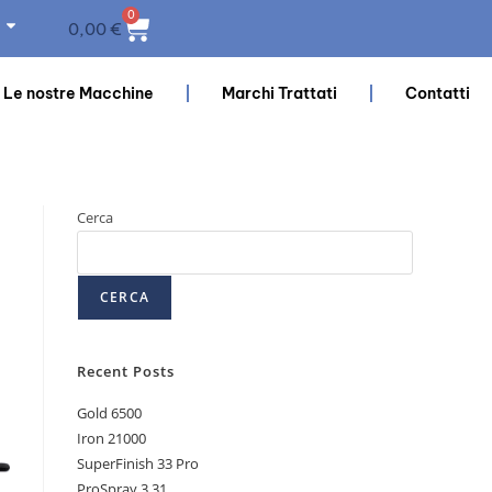
0
0,00
€
Le nostre Macchine
Marchi Trattati
Contatti
Cerca
CERCA
Recent Posts
Gold 6500
Iron 21000
SuperFinish 33 Pro
ProSpray 3.31