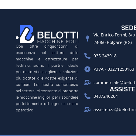
SED
Via Enrico Fermi, 8/b
24060 Bolgare (BG)
Con oltre cinquant’anni di
esperienza nel settore delle
035 243918
macchine e attrezzature per
l’edilizia, siamo il partner ideale
P.IVA - 03271250163
per aiutarvi a scegliere le soluzioni
più adatte alle vostre esigenze di
commerciale@belotti
cantiere. La nostra competenza
ASSIST
nel settore ci consente di proporre
3487246264
le macchine migliori per rispondere
perfettamente ad ogni necessità
assistenza@belottim
operativa.