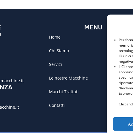
E
MENU
1
Home
Per forn
memorizz
Chi Siamo
tecnolog
ID unici 
negativa
Servizi
Il Client
sopraind
specific
Le nostre Macchine
macchine.it
riportato
ENZA
“Reclami
Marchi Trattati
Esonero 
Cliccand
Contatti
acchine.it
Ac