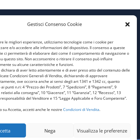
Gestisci Consenso Cookie
Privacy Policy
ire le migliori esperienze, utilizziamo tecnologie come i cookie per
Cookie Policy
are e/o accedere alle informazioni del dispositivo. Il consenso a queste
ie ci permetterà di elaborare dati come il comportamento di navigazione o
Condizioni Generali di
su questo sito. Non acconsentire o ritirare il consenso può influire
Vendita
mente su alcune caratteristiche e funzioni.
e dichiara di aver letto attentamente e di aver preso atto del contenuto delle
Aiuti di Stato 1
icate Condizioni Generali di Vendita, dichiarando di approvare
atamente, ove occorra anche ai sensi degli art 1341 e 1342 cc, quanto
Aiuti di Stato 2
 ai punti n.ri: 4 “Prezzo dei Prodotti”, 7 “Spedizioni”, 8 “Pagamenti”, 9
 relativi alla consegna”, 10 “Giacenze”, 11 “Garanzia”, 12 “Recesso”, 13
responsabilità del Venditore e 15 “Legge Applicabile e Foro Competente”.
o su Accetta, accetti anche le nostre
Condizioni di Vendita
.
cetta
Nega
Visualizza le preferenze