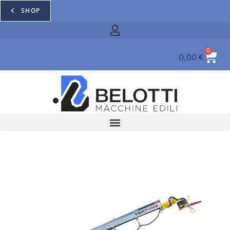
SHOP
0
0,00
€