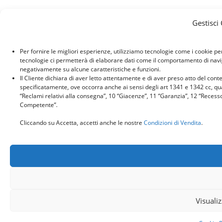
Gestisci
Per fornire le migliori esperienze, utilizziamo tecnologie come i cookie p
tecnologie ci permetterà di elaborare dati come il comportamento di naviga
negativamente su alcune caratteristiche e funzioni.
Il Cliente dichiara di aver letto attentamente e di aver preso atto del con
specificatamente, ove occorra anche ai sensi degli art 1341 e 1342 cc, quant
“Reclami relativi alla consegna”, 10 “Giacenze”, 11 “Garanzia”, 12 “Recess
Competente”.
Cliccando su Accetta, accetti anche le nostre
Condizioni di Vendita
.
Visuali