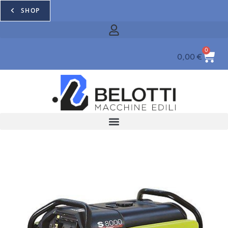
SHOP
0
0,00
€