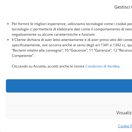
Gestisci
Per fornire le migliori esperienze, utilizziamo tecnologie come i cookie p
tecnologie ci permetterà di elaborare dati come il comportamento di naviga
negativamente su alcune caratteristiche e funzioni.
Il Cliente dichiara di aver letto attentamente e di aver preso atto del con
specificatamente, ove occorra anche ai sensi degli art 1341 e 1342 cc, quant
“Reclami relativi alla consegna”, 10 “Giacenze”, 11 “Garanzia”, 12 “Recess
Competente”.
Cliccando su Accetta, accetti anche le nostre
Condizioni di Vendita
.
Visuali
Cookie P