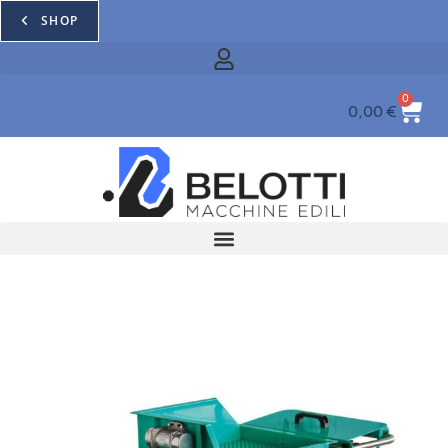
SHOP
0
0,00
€