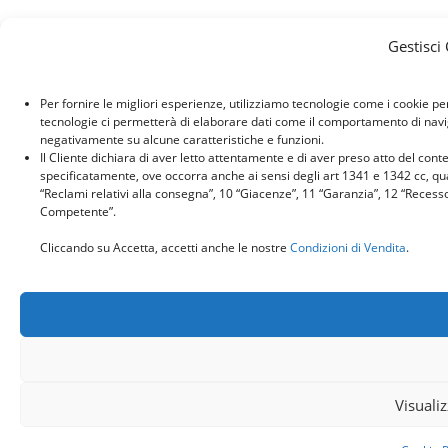
Gestisci
Per fornire le migliori esperienze, utilizziamo tecnologie come i cookie p
tecnologie ci permetterà di elaborare dati come il comportamento di naviga
negativamente su alcune caratteristiche e funzioni.
Il Cliente dichiara di aver letto attentamente e di aver preso atto del con
specificatamente, ove occorra anche ai sensi degli art 1341 e 1342 cc, quant
“Reclami relativi alla consegna”, 10 “Giacenze”, 11 “Garanzia”, 12 “Recess
Competente”.
Cliccando su Accetta, accetti anche le nostre
Condizioni di Vendita
.
Visuali