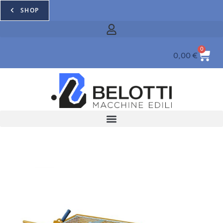
SHOP
0
0,00
€