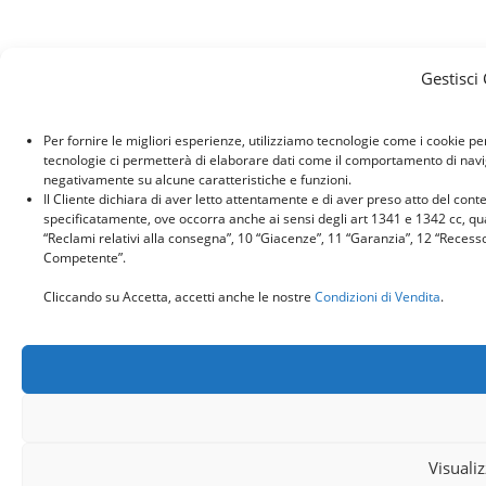
Gestisci
Per fornire le migliori esperienze, utilizziamo tecnologie come i cookie p
tecnologie ci permetterà di elaborare dati come il comportamento di naviga
negativamente su alcune caratteristiche e funzioni.
Il Cliente dichiara di aver letto attentamente e di aver preso atto del con
specificatamente, ove occorra anche ai sensi degli art 1341 e 1342 cc, quant
“Reclami relativi alla consegna”, 10 “Giacenze”, 11 “Garanzia”, 12 “Recess
Competente”.
Cliccando su Accetta, accetti anche le nostre
Condizioni di Vendita
.
Visuali