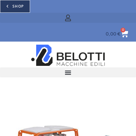
SHOP
0
0,00
€