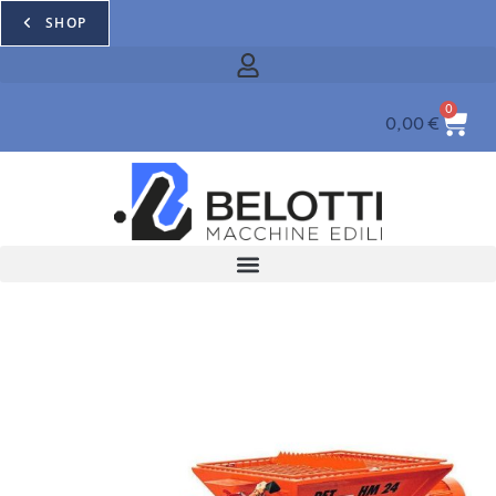
SHOP
0
0,00
€