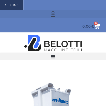
SHOP
0
0,00
€