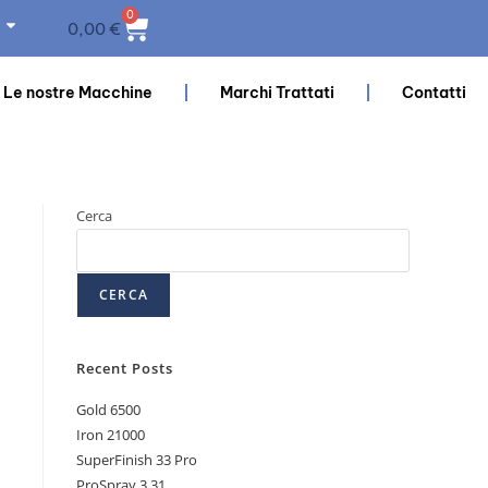
0
0,00
€
Le nostre Macchine
Marchi Trattati
Contatti
Cerca
CERCA
Recent Posts
Gold 6500
Iron 21000
SuperFinish 33 Pro
ProSpray 3.31