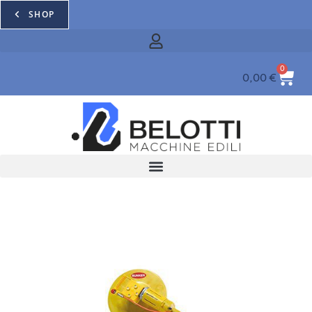
SHOP
0
0,00
€